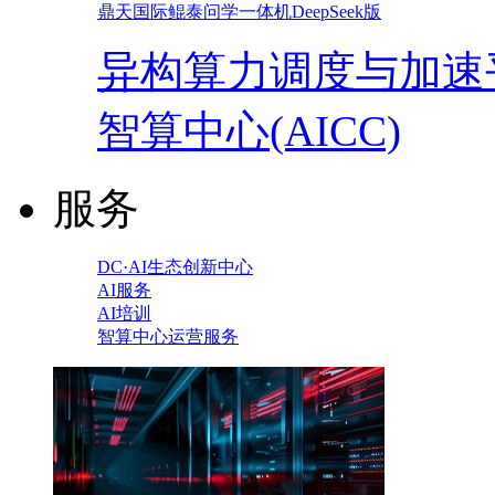
鼎天国际鲲泰问学一体机DeepSeek版
异构算力调度与加速
智算中心(AICC)
服务
DC·AI生态创新中心
AI服务
AI培训
智算中心运营服务