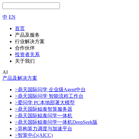
中
EN
首页
产品及服务
行业解决方案
合作伙伴
投资者关系
关于我们
AI
产品及解决方案
>鼎天国际问学 企业级Agent中台
>鼎天国际问学 智能流程工作台
>爱问学 PC本地部署大模型
>鼎天国际鲲泰智算服务器
>鼎天国际鲲泰问学一体机
>鼎天国际鲲泰问学一体机DeepSeek版
>异构算力调度与加速平台
>智算中心(AICC)