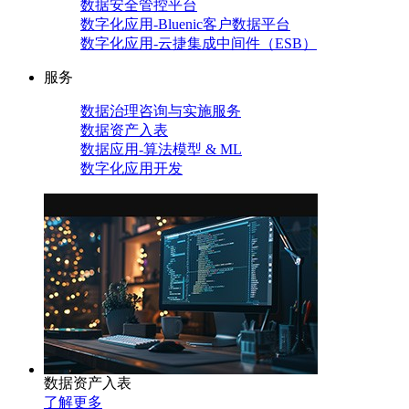
数据安全管控平台
数字化应用-Bluenic客户数据平台
数字化应用-云捷集成中间件（ESB）
服务
数据治理咨询与实施服务
数据资产入表
数据应用-算法模型 & ML
数字化应用开发
数据资产入表
了解更多